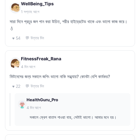
WellBeing_Tips
1 সপ্তাহ আগে
সারা দিনে প্রচুর জল পান করা উচিত, শরীর হাইড্রেটেড থাকে এবং ভালো কাজ করে।
💧
💬 উত্তর দিন
♥ 54
FitnessFreak_Rana
4 দিন আগে
ফিটনেসের জন্য সকালে জগিং ভালো নাকি সন্ধ্যায়? কোনটা বেশি কার্যকর?
💬 উত্তর দিন
♥ 22
HealthGuru_Pro
4 দিন আগে
সকালে ফ্রেশ বাতাস পাওয়া যায়, সেটাই ভালো। আমার মনে হয়।