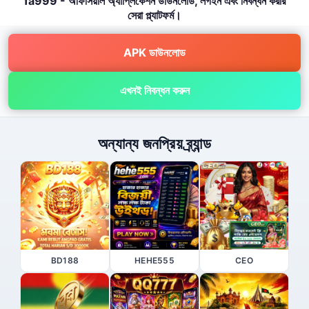
fa999 - অফিসিয়াল অ্যাপ্লিকেশন ডাউনলোড, লগইন এবং নিবন্ধন করার
সেরা প্ল্যাটফর্ম।
APK ডাউনলোড
এখনই নিবন্ধন করুন
অন্যান্য জনপ্রিয় ব্র্যান্ড
BD188
HEHE555
CEO