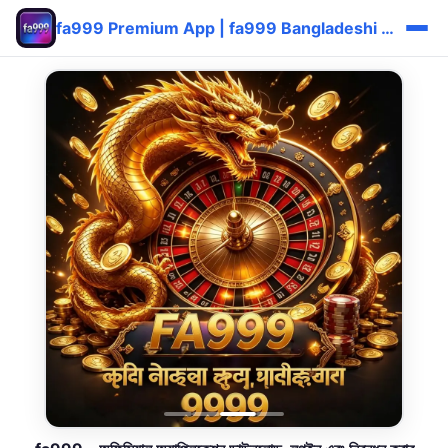
fa999 Premium App | fa999 Bangladeshi বাঙালি Reward Login ⚡