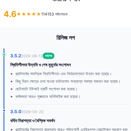
4.6
★
★
★
★
★
114153 পর্যালোচনা
রিলিজ লগ
3.5.2
2026-06-12
সর্বশেষ
স্থিতিশীলতা উন্নতি ও শেষ মুহূর্তের সংশোধন
প্ল্যাটফর্মের সামগ্রিক স্থিতিশীলতা এবং নির্ভরযোগ্যতা উন্নত করা হয়েছে।
কিছু বিরল ক্ষেত্রে দেখা যাওয়া ডাউনলোড সংক্রান্ত সমস্যা সমাধান করা হয়েছে।
ছোটখাটো ইউআই ত্রুটি সংশোধন করা হয়েছে।
কর্মক্ষমতা আরও সূক্ষ্মভাবে অপ্টিমাইজ করা হয়েছে।
3.5.0
2026-05-20
বর্ধিত নিরাপত্তা ও বৈশ্বিক সমর্থন
প্ল্যাটফর্মের নিরাপত্তা ব্যবস্থায় আরও শক্তিশালী এনক্রিপশন প্রোটোকল প্রয়োগ করা