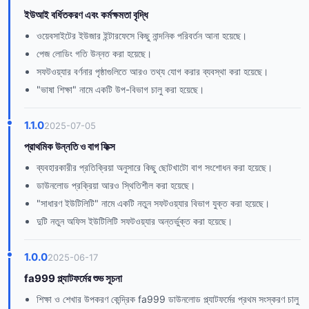
ইউআই বর্ধিতকরণ এবং কর্মক্ষমতা বৃদ্ধি
ওয়েবসাইটের ইউজার ইন্টারফেসে কিছু নান্দনিক পরিবর্তন আনা হয়েছে।
পেজ লোডিং গতি উন্নত করা হয়েছে।
সফটওয়্যার বর্ণনার পৃষ্ঠাগুলিতে আরও তথ্য যোগ করার ব্যবস্থা করা হয়েছে।
"ভাষা শিক্ষা" নামে একটি উপ-বিভাগ চালু করা হয়েছে।
1.1.0
2025-07-05
প্রাথমিক উন্নতি ও বাগ ফিক্স
ব্যবহারকারীর প্রতিক্রিয়া অনুসারে কিছু ছোটখাটো বাগ সংশোধন করা হয়েছে।
ডাউনলোড প্রক্রিয়া আরও স্থিতিশীল করা হয়েছে।
"সাধারণ ইউটিলিটি" নামে একটি নতুন সফটওয়্যার বিভাগ যুক্ত করা হয়েছে।
দুটি নতুন অফিস ইউটিলিটি সফটওয়্যার অন্তর্ভুক্ত করা হয়েছে।
1.0.0
2025-06-17
fa999 প্ল্যাটফর্মের শুভ সূচনা
শিক্ষা ও শেখার উপকরণ কেন্দ্রিক fa999 ডাউনলোড প্ল্যাটফর্মের প্রথম সংস্করণ চালু