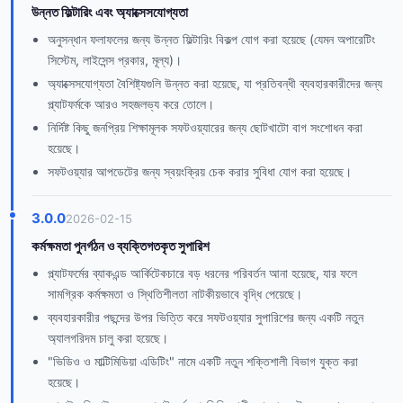
উন্নত ফিল্টারিং এবং অ্যাক্সেসযোগ্যতা
অনুসন্ধান ফলাফলের জন্য উন্নত ফিল্টারিং বিকল্প যোগ করা হয়েছে (যেমন অপারেটিং
সিস্টেম, লাইসেন্স প্রকার, মূল্য)।
অ্যাক্সেসযোগ্যতা বৈশিষ্ট্যগুলি উন্নত করা হয়েছে, যা প্রতিবন্ধী ব্যবহারকারীদের জন্য
প্ল্যাটফর্মকে আরও সহজলভ্য করে তোলে।
নির্দিষ্ট কিছু জনপ্রিয় শিক্ষামূলক সফটওয়্যারের জন্য ছোটখাটো বাগ সংশোধন করা
হয়েছে।
সফটওয়্যার আপডেটের জন্য স্বয়ংক্রিয় চেক করার সুবিধা যোগ করা হয়েছে।
3.0.0
2026-02-15
কর্মক্ষমতা পুনর্গঠন ও ব্যক্তিগতকৃত সুপারিশ
প্ল্যাটফর্মের ব্যাকএন্ড আর্কিটেকচারে বড় ধরনের পরিবর্তন আনা হয়েছে, যার ফলে
সামগ্রিক কর্মক্ষমতা ও স্থিতিশীলতা নাটকীয়ভাবে বৃদ্ধি পেয়েছে।
ব্যবহারকারীর পছন্দের উপর ভিত্তি করে সফটওয়্যার সুপারিশের জন্য একটি নতুন
অ্যালগরিদম চালু করা হয়েছে।
"ভিডিও ও মাল্টিমিডিয়া এডিটিং" নামে একটি নতুন শক্তিশালী বিভাগ যুক্ত করা
হয়েছে।