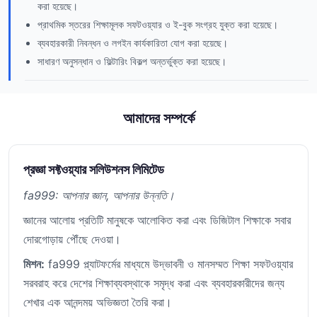
করা হয়েছে।
প্রাথমিক স্তরের শিক্ষামূলক সফটওয়্যার ও ই-বুক সংগ্রহ যুক্ত করা হয়েছে।
ব্যবহারকারী নিবন্ধন ও লগইন কার্যকারিতা যোগ করা হয়েছে।
সাধারণ অনুসন্ধান ও ফিল্টারিং বিকল্প অন্তর্ভুক্ত করা হয়েছে।
আমাদের সম্পর্কে
প্রজ্ঞা সফ্টওয়্যার সলিউশনস লিমিটেড
fa999: আপনার জ্ঞান, আপনার উন্নতি।
জ্ঞানের আলোয় প্রতিটি মানুষকে আলোকিত করা এবং ডিজিটাল শিক্ষাকে সবার
দোরগোড়ায় পৌঁছে দেওয়া।
মিশন:
fa999 প্ল্যাটফর্মের মাধ্যমে উদ্ভাবনী ও মানসম্মত শিক্ষা সফটওয়্যার
সরবরাহ করে দেশের শিক্ষাব্যবস্থাকে সমৃদ্ধ করা এবং ব্যবহারকারীদের জন্য
শেখার এক আনন্দময় অভিজ্ঞতা তৈরি করা।