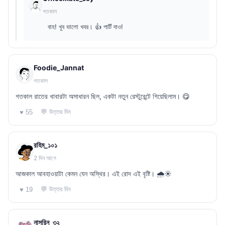
গতকাল
বাহ! খুব ভালো খবর। 👍 পার্টি দাও!
Foodie_Jannat
গতকাল
গতকাল রাতের খাবারটা অসাধারন ছিল, একটা নতুন রেস্টুরেন্টে গিয়েছিলাম। 😋
💬 উত্তর দিন
♥ 55
রহিম_১০১
2 দিন আগে
আজকাল আবহাওয়াটা কেমন যেন অস্থির। এই রোদ এই বৃষ্টি। 🌧️☀️
💬 উত্তর দিন
♥ 19
নাসরিন_৩২