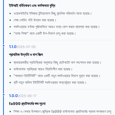
ইউআই বর্ধিতকরণ এবং কর্মক্ষমতা বৃদ্ধি
ওয়েবসাইটের ইউজার ইন্টারফেসে কিছু নান্দনিক পরিবর্তন আনা হয়েছে।
পেজ লোডিং গতি উন্নত করা হয়েছে।
সফটওয়্যার বর্ণনার পৃষ্ঠাগুলিতে আরও তথ্য যোগ করার ব্যবস্থা করা হয়েছে।
"ভাষা শিক্ষা" নামে একটি উপ-বিভাগ চালু করা হয়েছে।
1.1.0
2025-07-05
প্রাথমিক উন্নতি ও বাগ ফিক্স
ব্যবহারকারীর প্রতিক্রিয়া অনুসারে কিছু ছোটখাটো বাগ সংশোধন করা হয়েছে।
ডাউনলোড প্রক্রিয়া আরও স্থিতিশীল করা হয়েছে।
"সাধারণ ইউটিলিটি" নামে একটি নতুন সফটওয়্যার বিভাগ যুক্ত করা হয়েছে।
দুটি নতুন অফিস ইউটিলিটি সফটওয়্যার অন্তর্ভুক্ত করা হয়েছে।
1.0.0
2025-06-17
fa999 প্ল্যাটফর্মের শুভ সূচনা
শিক্ষা ও শেখার উপকরণ কেন্দ্রিক fa999 ডাউনলোড প্ল্যাটফর্মের প্রথম সংস্করণ চালু