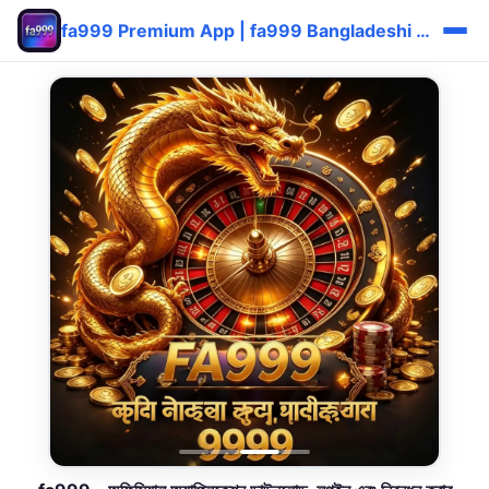
fa999 Premium App | fa999 Bangladeshi বাঙালি Reward Login ⚡