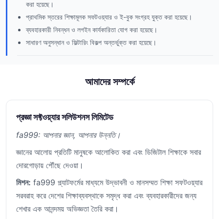
করা হয়েছে।
প্রাথমিক স্তরের শিক্ষামূলক সফটওয়্যার ও ই-বুক সংগ্রহ যুক্ত করা হয়েছে।
ব্যবহারকারী নিবন্ধন ও লগইন কার্যকারিতা যোগ করা হয়েছে।
সাধারণ অনুসন্ধান ও ফিল্টারিং বিকল্প অন্তর্ভুক্ত করা হয়েছে।
আমাদের সম্পর্কে
প্রজ্ঞা সফ্টওয়্যার সলিউশনস লিমিটেড
fa999: আপনার জ্ঞান, আপনার উন্নতি।
জ্ঞানের আলোয় প্রতিটি মানুষকে আলোকিত করা এবং ডিজিটাল শিক্ষাকে সবার
দোরগোড়ায় পৌঁছে দেওয়া।
মিশন:
fa999 প্ল্যাটফর্মের মাধ্যমে উদ্ভাবনী ও মানসম্মত শিক্ষা সফটওয়্যার
সরবরাহ করে দেশের শিক্ষাব্যবস্থাকে সমৃদ্ধ করা এবং ব্যবহারকারীদের জন্য
শেখার এক আনন্দময় অভিজ্ঞতা তৈরি করা।