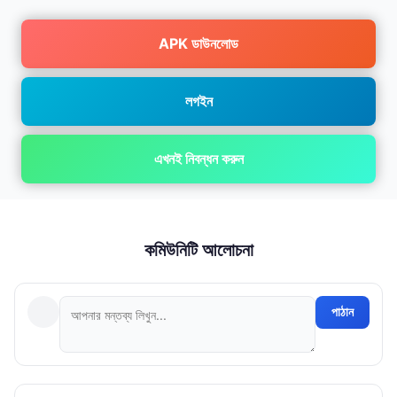
APK ডাউনলোড
লগইন
এখনই নিবন্ধন করুন
কমিউনিটি আলোচনা
পাঠান