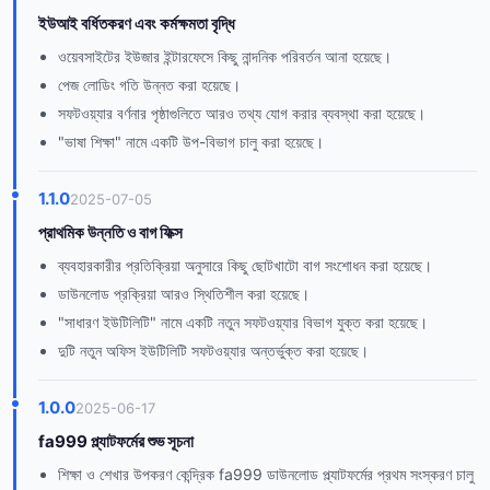
ইউআই বর্ধিতকরণ এবং কর্মক্ষমতা বৃদ্ধি
ওয়েবসাইটের ইউজার ইন্টারফেসে কিছু নান্দনিক পরিবর্তন আনা হয়েছে।
পেজ লোডিং গতি উন্নত করা হয়েছে।
সফটওয়্যার বর্ণনার পৃষ্ঠাগুলিতে আরও তথ্য যোগ করার ব্যবস্থা করা হয়েছে।
"ভাষা শিক্ষা" নামে একটি উপ-বিভাগ চালু করা হয়েছে।
1.1.0
2025-07-05
প্রাথমিক উন্নতি ও বাগ ফিক্স
ব্যবহারকারীর প্রতিক্রিয়া অনুসারে কিছু ছোটখাটো বাগ সংশোধন করা হয়েছে।
ডাউনলোড প্রক্রিয়া আরও স্থিতিশীল করা হয়েছে।
"সাধারণ ইউটিলিটি" নামে একটি নতুন সফটওয়্যার বিভাগ যুক্ত করা হয়েছে।
দুটি নতুন অফিস ইউটিলিটি সফটওয়্যার অন্তর্ভুক্ত করা হয়েছে।
1.0.0
2025-06-17
fa999 প্ল্যাটফর্মের শুভ সূচনা
শিক্ষা ও শেখার উপকরণ কেন্দ্রিক fa999 ডাউনলোড প্ল্যাটফর্মের প্রথম সংস্করণ চালু