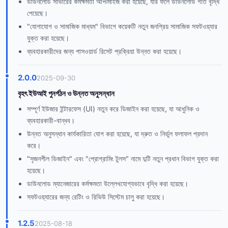
ডাউনলোড সার্ভারের কর্মক্ষমতা অপ্টিমাইজ করা হয়েছে, যার ফলে ডাউনলোড গতি বৃদ্ধি
পেয়েছে।
"যোগাযোগ ও সামাজিক মাধ্যম" বিভাগে কয়েকটি নতুন জনপ্রিয় সামাজিক সফটওয়্যার
যুক্ত করা হয়েছে।
ব্যবহারকারীদের জন্য পাসওয়ার্ড রিসেট প্রক্রিয়া উন্নত করা হয়েছে।
2.0.0
2025-09-30
বৃহৎ ইউআই পুনর্গঠন ও উন্নত অনুসন্ধান
সম্পূর্ণ ইউজার ইন্টারফেস (UI) নতুন করে ডিজাইন করা হয়েছে, যা আধুনিক ও
ব্যবহারকারী-বান্ধব।
উন্নত অনুসন্ধান কার্যকারিতা যোগ করা হয়েছে, যা দ্রুত ও নির্ভুল ফলাফল প্রদান
করে।
"সৃজনশীল ডিজাইন" এবং "প্রোগ্রামিং টুলস" নামে দুটি নতুন প্রধান বিভাগ যুক্ত করা
হয়েছে।
ডাউনলোড ম্যানেজারের কর্মক্ষমতা উল্লেখযোগ্যভাবে বৃদ্ধি করা হয়েছে।
সফটওয়্যারের জন্য রেটিং ও রিভিউ সিস্টেম চালু করা হয়েছে।
1.2.5
2025-08-18