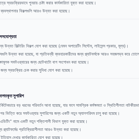
্রে স্বয়ংক্রিয়ভাবে পুনরায় চেষ্টা করার কার্যকারিতা যুক্ত করা হয়েছে।
 ব্যবস্থাপনার বিকল্পগুলি আরও উন্নত করা হয়েছে।
্সেসযোগ্যতা
য উন্নত ফিল্টারিং বিকল্প যোগ করা হয়েছে (যেমন অপারেটিং সিস্টেম, লাইসেন্স প্রকার, মূল্য)।
ষ্ট্যগুলি উন্নত করা হয়েছে, যা প্রতিবন্ধী ব্যবহারকারীদের জন্য প্ল্যাটফর্মকে আরও সহজলভ্য করে তো
য় শিক্ষামূলক সফটওয়্যারের জন্য ছোটখাটো বাগ সংশোধন করা হয়েছে।
ন্য স্বয়ংক্রিয় চেক করার সুবিধা যোগ করা হয়েছে।
ক্তিগতকৃত সুপারিশ
ড আর্কিটেকচারে বড় ধরনের পরিবর্তন আনা হয়েছে, যার ফলে সামগ্রিক কর্মক্ষমতা ও স্থিতিশীলতা নাটকীয়ভা
 উপর ভিত্তি করে সফটওয়্যার সুপারিশের জন্য একটি নতুন অ্যালগরিদম চালু করা হয়েছে।
া এডিটিং" নামে একটি নতুন শক্তিশালী বিভাগ যুক্ত করা হয়েছে।
 প্ল্যাটফর্মের প্রতিক্রিয়াশীলতা আরও উন্নত করা হয়েছে।
ইতিহাস দেখার কার্যকারিতা যোগ করা হয়েছে।