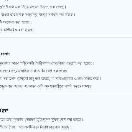
ক স্থিতিশীলতা এবং নির্ভরযোগ্যতা উন্নত করা হয়েছে।
খা যাওয়া ডাউনলোড সংক্রান্ত সমস্যা সমাধান করা হয়েছে।
ি সংশোধন করা হয়েছে।
ভাবে অপ্টিমাইজ করা হয়েছে।
 সমর্থন
তা ব্যবস্থায় আরও শক্তিশালী এনক্রিপশন প্রোটোকল প্রয়োগ করা হয়েছে।
ন্টারফেসের জন্য একাধিক ভাষা সমর্থন যোগ করা হয়েছে।
মডারেশন প্রক্রিয়া চালু করা হয়েছে, যা সফটওয়্যারের গুণমান নিশ্চিত করে।
্রেড করা হয়েছে, যা আরও বেশি ব্যবহারকারীকে সমর্থন করতে সক্ষম।
ন টুলস
্যারের জন্য ক্লাউড স্টোরেজ ইন্টিগ্রেশন সুবিধা যোগ করা হয়েছে।
শীলতা টুলস" নামে একটি নতুন বিভাগ চালু করা হয়েছে।