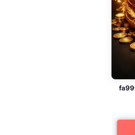
fa999 