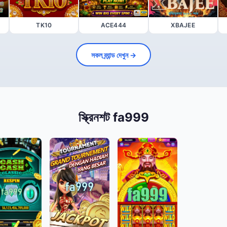
TK10
ACE444
XBAJEE
সকল ব্র্যান্ড দেখুন →
স্ক্রিনশট fa999