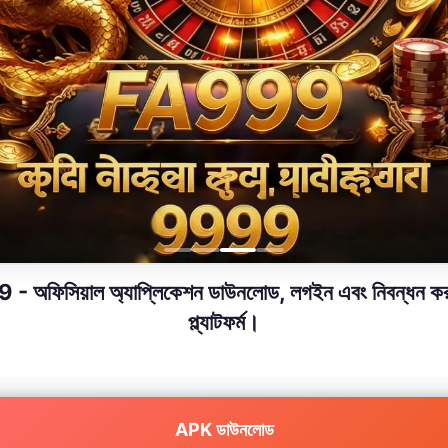
- অফিসিয়াল অ্যাপ্লিকেশন ডাউনলোড, লগইন এবং নিবন্ধন কর
প্ল্যাটফর্ম।
APK ডাউনলোড