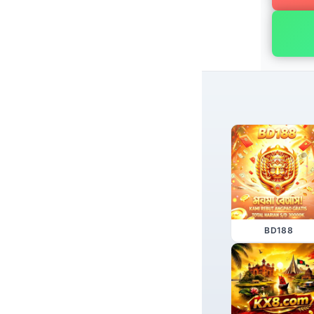
BD188