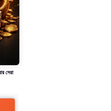
ার সেরা