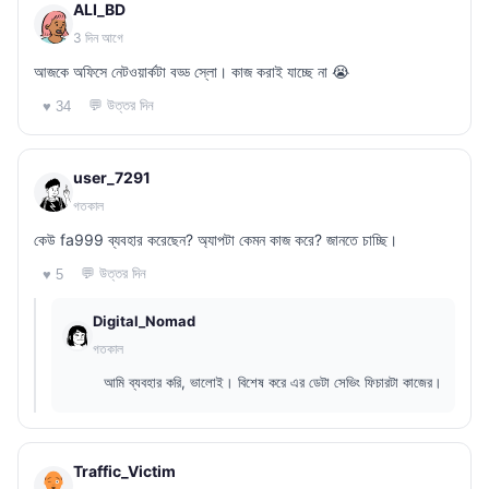
ALI_BD
3 দিন আগে
আজকে অফিসে নেটওয়ার্কটা বড্ড স্লো। কাজ করাই যাচ্ছে না 😭
💬 উত্তর দিন
♥ 34
user_7291
গতকাল
কেউ fa999 ব্যবহার করেছেন? অ্যাপটা কেমন কাজ করে? জানতে চাচ্ছি।
💬 উত্তর দিন
♥ 5
Digital_Nomad
গতকাল
আমি ব্যবহার করি, ভালোই। বিশেষ করে এর ডেটা সেভিং ফিচারটা কাজের।
Traffic_Victim