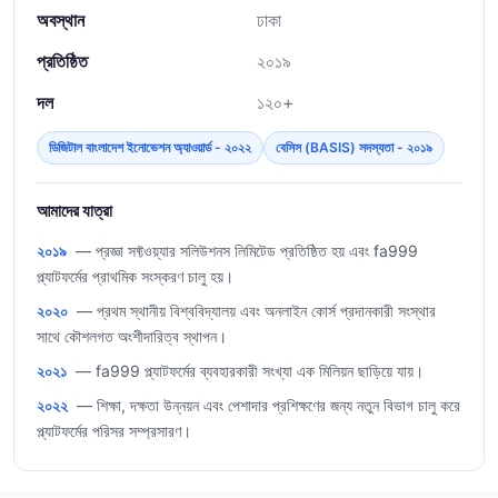
অবস্থান
ঢাকা
প্রতিষ্ঠিত
২০১৯
দল
১২০+
ডিজিটাল বাংলাদেশ ইনোভেশন অ্যাওয়ার্ড - ২০২২
বেসিস (BASIS) সদস্যতা - ২০১৯
আমাদের যাত্রা
২০১৯
— প্রজ্ঞা সফ্টওয়্যার সলিউশনস লিমিটেড প্রতিষ্ঠিত হয় এবং fa999
প্ল্যাটফর্মের প্রাথমিক সংস্করণ চালু হয়।
২০২০
— প্রথম স্থানীয় বিশ্ববিদ্যালয় এবং অনলাইন কোর্স প্রদানকারী সংস্থার
সাথে কৌশলগত অংশীদারিত্ব স্থাপন।
২০২১
— fa999 প্ল্যাটফর্মের ব্যবহারকারী সংখ্যা এক মিলিয়ন ছাড়িয়ে যায়।
২০২২
— শিক্ষা, দক্ষতা উন্নয়ন এবং পেশাদার প্রশিক্ষণের জন্য নতুন বিভাগ চালু করে
প্ল্যাটফর্মের পরিসর সম্প্রসারণ।