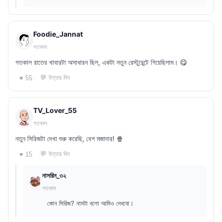
Foodie_Jannat
গতকাল
গতকাল রাতের খাবারটা অসাধারন ছিল, একটা নতুন রেস্টুরেন্টে গিয়েছিলাম। 😋
💬 উত্তর দিন
♥ 55
TV_Lover_55
গতকাল
নতুন সিরিজটা দেখা শুরু করেছি, বেশ মজাদার! 🍿
💬 উত্তর দিন
♥ 15
নাসরিন_৩২
গতকাল
কোন সিরিজ? নামটা বলো আমিও দেখবো।