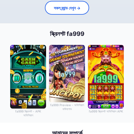
সকল ব্র্যান্ড দেখুন →
স্ক্রিনশট fa999
fa999 Preview - অফিসিয়াল
ডাউনলোড
fa999 স্ক্রিনশট - APK
fa999 স্ক্রিনশট অফিসিয়াল APK
অফিসিয়াল
আমাদের সম্পর্কে