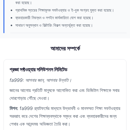
করা হয়েছে।
প্রাথমিক স্তরের শিক্ষামূলক সফটওয়্যার ও ই-বুক সংগ্রহ যুক্ত করা হয়েছে।
ব্যবহারকারী নিবন্ধন ও লগইন কার্যকারিতা যোগ করা হয়েছে।
সাধারণ অনুসন্ধান ও ফিল্টারিং বিকল্প অন্তর্ভুক্ত করা হয়েছে।
আমাদের সম্পর্কে
প্রজ্ঞা সফ্টওয়্যার সলিউশনস লিমিটেড
fa999: আপনার জ্ঞান, আপনার উন্নতি।
জ্ঞানের আলোয় প্রতিটি মানুষকে আলোকিত করা এবং ডিজিটাল শিক্ষাকে সবার
দোরগোড়ায় পৌঁছে দেওয়া।
মিশন:
fa999 প্ল্যাটফর্মের মাধ্যমে উদ্ভাবনী ও মানসম্মত শিক্ষা সফটওয়্যার
সরবরাহ করে দেশের শিক্ষাব্যবস্থাকে সমৃদ্ধ করা এবং ব্যবহারকারীদের জন্য
শেখার এক আনন্দময় অভিজ্ঞতা তৈরি করা।