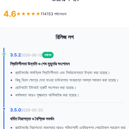
4.6
★
★
★
★
★
114153 পর্যালোচনা
রিলিজ লগ
3.5.2
2026-06-12
সর্বশেষ
স্থিতিশীলতা উন্নতি ও শেষ মুহূর্তের সংশোধন
প্ল্যাটফর্মের সামগ্রিক স্থিতিশীলতা এবং নির্ভরযোগ্যতা উন্নত করা হয়েছে।
কিছু বিরল ক্ষেত্রে দেখা যাওয়া ডাউনলোড সংক্রান্ত সমস্যা সমাধান করা হয়েছে।
ছোটখাটো ইউআই ত্রুটি সংশোধন করা হয়েছে।
কর্মক্ষমতা আরও সূক্ষ্মভাবে অপ্টিমাইজ করা হয়েছে।
3.5.0
2026-05-20
বর্ধিত নিরাপত্তা ও বৈশ্বিক সমর্থন
প্ল্যাটফর্মের নিরাপত্তা ব্যবস্থায় আরও শক্তিশালী এনক্রিপশন প্রোটোকল প্রয়োগ করা