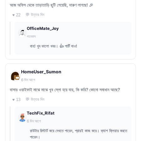
আজ অফিস থেকে তাড়াতাড়ি ছুটি পেয়েছি, দারুণ লাগছে! 🎉
💬 উত্তর দিন
♥ 22
OfficeMate_Joy
গতকাল
বাহ! খুব ভালো খবর। 👍 পার্টি দাও!
HomeUser_Sumon
6 দিন আগে
বাসার ওয়াইফাই মাঝে মাঝে খুব স্লো হয়ে যায়, কি করি? কোনো সমাধান আছে?
💬 উত্তর দিন
♥ 13
TechFix_Rifat
6 দিন আগে
রাউটার রিস্টার্ট করে দেখতে পারেন, প্রায়ই কাজ করে। ক্যাশ ক্লিয়ার করতে
পারেন।